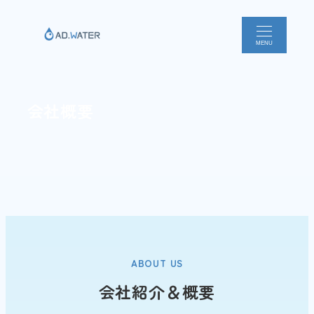
メ
イ
MENU
ン
コ
ン
テ
会社概要
ン
ツ
へ
移
動
ABOUT US
会社紹介＆概要