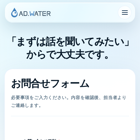
メ
イ
ン
コ
ン
「まずは話を聞いてみたい」
テ
ン
からで大丈夫です。
ツ
へ
移
お問合せフォーム
動
必要事項をご入力ください。内容を確認後、担当者より
ご連絡します。