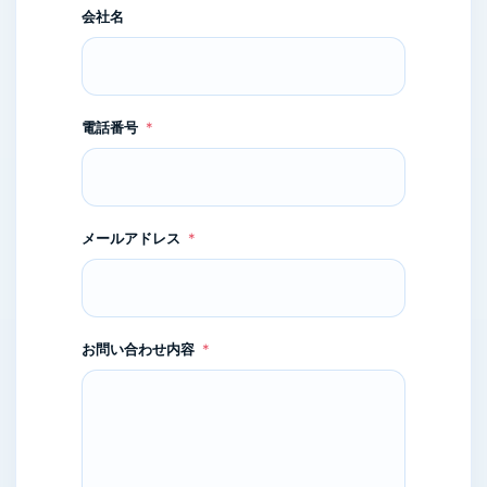
会社名
電話番号
*
電
メールアドレス
*
話
番
号
*
お
お問い合わせ内容
*
名
前